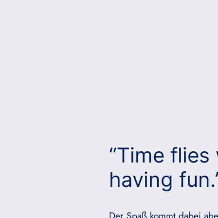
“Time flies
having fun.
Der Spaß kommt dabei abe